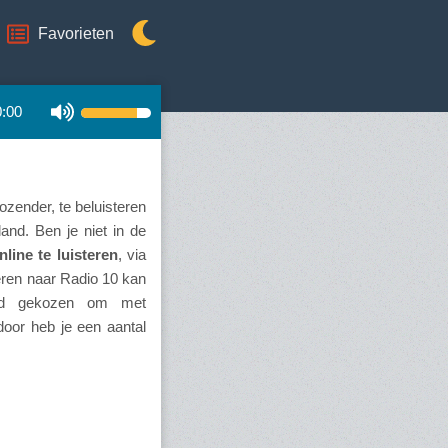
Favorieten
0:00
zender, te beluisteren
and. Ben je niet in de
nline te luisteren
, via
teren naar Radio 10 kan
erd gekozen om met
oor heb je een aantal