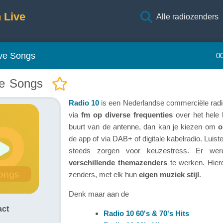
 Live
Alle radiozenders
ve Songs
0
ve Songs
Radio 10
is een Nederlandse commerciële radio
via
fm op diverse frequenties
over het hele l
buurt van de antenne, dan kan je kiezen om
o
de app of via DAB+ of digitale kabelradio. Luis
steeds zorgen voor keuzestress. Er w
verschillende themazenders
te werken. Hierd
zenders, met elk hun
eigen muziek stijl
.
Denk maar aan de
act
Radio 10 60's & 70's Hits